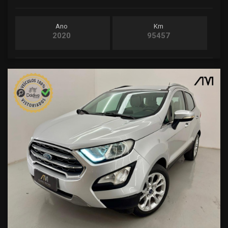
Ano
Km
2020
95457