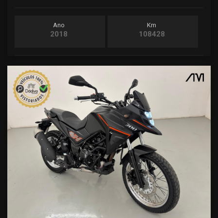
Ano
Km
2018
108428