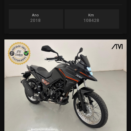
Ano
Km
2018
108428