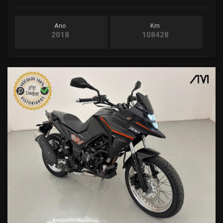
Ano
Km
2018
108428