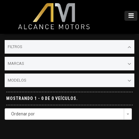
FILTROS
MARCAS
MODELOS
MOSTRANDO 1 - 0 DE 0 VEÍCULOS.
Ordenar por
Togg